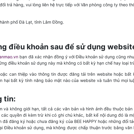
i trả hàng, vui lòng liên hệ trực tiếp với Văn phòng công ty theo th
hành phố Đà Lạt, tỉnh Lâm Đồng.
ng điều khoản sau để sử dụng websit
anmao.vn
bạn đã xác nhận đồng ý với Điều khoản sử dụng cũng như 
g điều khoản sử dụng này mà không có bất kỳ hạn chế hay loại trừ 
ặc can thiệp vào thông tin được đăng tải trên website hoặc bất
hại bất kỳ tính năng bảo mật nào của website và tuân thủ mọi luậ
 tin:
ồm và không giới hạn, tất cả các văn bản và hình ảnh đều thuộc bả
 các quyền đi kèm trừ khi có ghi chú khác, bất kể nội dung đó là mộ
sản đã đăng ký hoặc chưa đăng ký của BEE HAPPY hoặc những đối tá
 tại Điều khoản sử dụng, mà không được chấp thuận trước bằng văn 