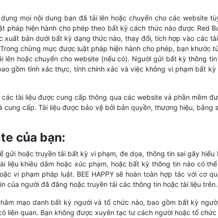
dụng mọi nội dung bạn đã tải lên hoặc chuyển cho các website tù
t pháp hiện hành cho phép theo bất kỳ cách thức nào được Red Bu
oặc xuất bản dưới bất kỳ dạng thức nào, thay đổi, tích hợp vào các tà
. Trong chừng mực được luật pháp hiện hành cho phép, bạn khước t
tải lên hoặc chuyển cho website (nếu có). Người gửi bất kỳ thông t
 bao gồm tính xác thực, tính chính xác và việc không vi phạm bất kỳ
và các tài liệu được cung cấp thông qua các website và phần mềm đ
à cung cấp. Tài liệu được bảo vệ bởi bản quyền, thương hiệu, bằng 
te của bạn:
ửi hoặc truyền tải bất kỳ vi phạm, đe dọa, thông tin sai gây hiểu l
 tài liệu khiêu dâm hoặc xúc phạm, hoặc bất kỳ thông tin nào có thể
hoặc vi phạm pháp luật. BEE HAPPY sẽ hoàn toàn hợp tác với cơ qua
tin của người đã đăng hoặc truyền tải các thông tin hoặc tài liệu trên.
hằm mạo danh bất kỳ người và tổ chức nào, bao gồm bất kỳ người 
 liên quan. Bạn không được xuyên tạc tư cách người hoặc tổ chức 