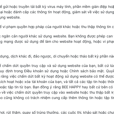
gửi hoặc truyền tải bất kỳ virus máy tính, phần mềm gián điệp hoặ
 hại hoặc đánh cắp các thông tin hoạt động, giám sát về việc sử dụn
ụng website.
 vi phạm quyền hợp pháp của người khác hoặc thu thập thông tin c
 ngăn cản người khác sử dụng website. Bạn không được phép can t
g mạng được sử dụng để làm cho website hoạt động, hoặc vi phạm
ụng, dịch khác đi, đảo ngược, di chuyển hoặc tháo bất kỳ phần nà
chấm dứt quyền truy cập và sử dụng website của bạn, bất cứ lúc
y định trong Điều khoản sử dụng hoặc Chính sách bảo mật. Quy
 rằng việc chấm dứt bất kỳ hoạt động sử dụng website có thể được
ch hoạt hoặc xóa tài khoản của bạn, và tất cả các tập tin hoặc thô
hoặc tập tin từ bạn. Bạn đồng ý rằng BEE HAPPY hay bất cứ bên có 
 về việc chấm dứt quyền truy cập vào website hoặc thu thập bất k
ào cũng không có trách nhiệm cung cấp thêm thông tin hoặc tập tin
chơi, rút thăm, quay số trúng thưởng, các cuộc thi, khảo sát hoặc c