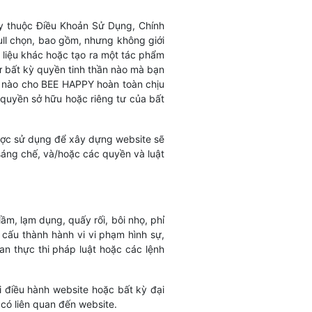
y thuộc Điều Khoản Sử Dụng, Chính
ll chọn, bao gồm, nhưng không giới
i liệu khác hoặc tạo ra một tác phẩm
ừ bất kỳ quyền tinh thần nào mà bạn
in nào cho BEE HAPPY hoàn toàn chịu
 quyền sở hữu hoặc riêng tư của bất
ược sử dụng để xây dựng website sẽ
sáng chế, và/hoặc các quyền và luật
ầm, lạm dụng, quấy rối, bôi nhọ, phỉ
 cấu thành hành vi vi phạm hình sự,
n thực thi pháp luật hoặc các lệnh
điều hành website hoặc bất kỳ đại
có liên quan đến website.