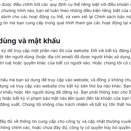
được điều chỉnh bởi các quy định cụ thể riêng biệt với điều khoản
ỳ chương trình nào, bạn sẽ tuân theo những điều kiện riêng biệt của
dành cho các hoạt động cụ thể, và xem xét lại Chính sách bảo m
g tin mà bạn cung cấp trong quá trình tham gia các hoạt động tại
 dùng và mật khẩu
ký để truy cập một phần nào đó của website. Đối với bất kỳ đăng k
t tên người dùng (hoặc địa chỉ email) đã được người khác sử dụng
rí tuệ hoặc quyền khác của bất cứ người nào. Hoặc chúng tôi có q
 khẩu mà bạn sử dụng để truy cập vào website, và đồng ý không ch
dụng và truy cập vào website cho bất kỳ bên thứ ba nào khác. Bạn 
ật khẩu hoặc tên người dùng đã đăng ký. Bạn phải thông báo cho B
 hoặc bất kỳ vi phạm bảo mật nào liên quan đến tài khoản của bạn
i đăng xuất. Chúng tôi không chịu trách nhiệm về bất kỳ tổn thất ho
đầy đủ về thông tin cung cấp cho công ty và cập nhật thường xuyê
 không chính xác, hoặc chưa đầy đủ, công ty có quyền hủy bỏ quyền