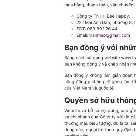
mua hàng, thanh toán, vận chuyển, đổ
Công ty TNHH Bee Happy.
222 Mai Anh Đào, phường 8, t
SĐT: 089 892 26 44
Email:
tranmao@gmail.com
Bạn đồng ý với nhữ
Bằng cách sử dụng website
www.tr
bạn không đồng ý và chấp nhận nhữn
Bạn đồng ý không làm gián đoạn ho
cũng đồng ý không cố gắng làm tổn 
của Việt Nam và quốc tế.
Quyền sở hữu thông
Website và tất cả nội dung, bao g
và chi nhánh của Công ty với tất cả
thương mại, biểu tượng, dù là tài 
dung nào, ngoại trừ theo quy định
nghiêm cấm.