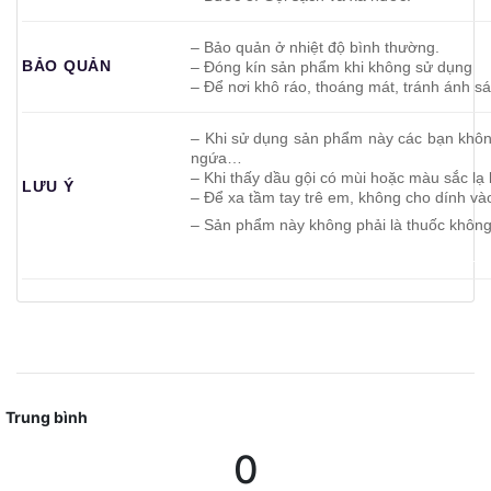
– Bảo quản ở nhiệt độ bình thường.
BẢO QUẢN
– Đóng kín sản phẩm khi không sử dụng
– Để nơi khô ráo, thoáng mát, tránh ánh sán
– Khi sử dụng sản phẩm này các bạn không
ngứa…
– Khi thấy dầu gội có mùi hoặc màu sắc lạ 
LƯU Ý
– Để xa tầm tay trê em, không cho dính và
________________
– Sản phẩm này không phải là thuốc không
__________________________________
Trung bình
0