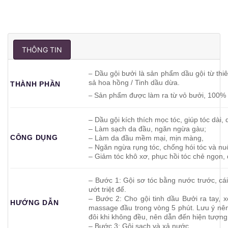
THÔNG TIN
Dầu gội bưởi là sản phẩm dầu gội từ thiên
–
sả hoa hồng / Tinh dầu dừa.
THÀNH PHẦN
Sản phẩm được làm ra từ vỏ bưởi, 100% t
–
– Dầu gội kích thích mọc tóc, giúp tóc dài, 
– Làm sạch da đầu, ngăn ngừa gàu;
CÔNG DỤNG
– Làm da đầu mềm mại, mịn màng,
– Ngăn ngừa rụng tóc, chống hói tóc và nuô
– Giảm tóc khô xơ, phục hồi tóc chẻ ngọn,
– Bước 1: Gội sơ tóc bằng nước trước, cái
ướt triệt để.
– Bước 2: Cho gội tinh dầu Bưởi ra tay, x
HƯỚNG DẪN
massage đầu trong vòng 5 phút. Lưu ý nên x
đôi khi không đều, nên dẫn đến hiện tượng 
– Bước 3: Gội sạch và xả nước.