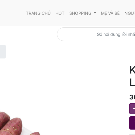
TRANG CHỦ
HOT
SHOPPING
MẸ VÀ BÉ
NGƯỜ
K
L
3