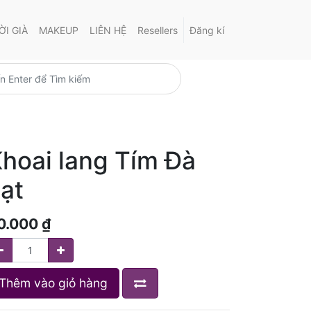
I GIÀ
MAKEUP
LIÊN HỆ
Resellers
Đăng kí
hoai lang Tím Đà
ạt
0.000
₫
Thêm vào giỏ hàng