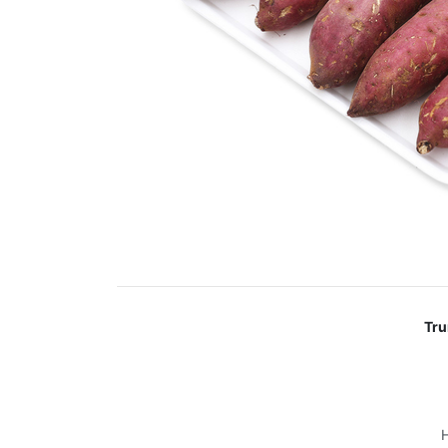
Tru
H