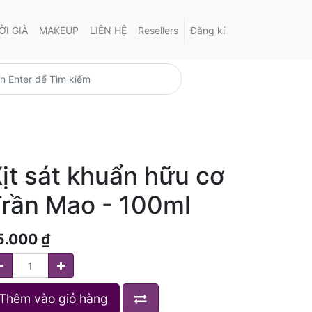
I GIÀ
MAKEUP
LIÊN HỆ
Resellers
Đăng kí
ịt sát khuẩn hữu cơ
rần Mao - 100ml
5.000
₫
Thêm vào giỏ hàng