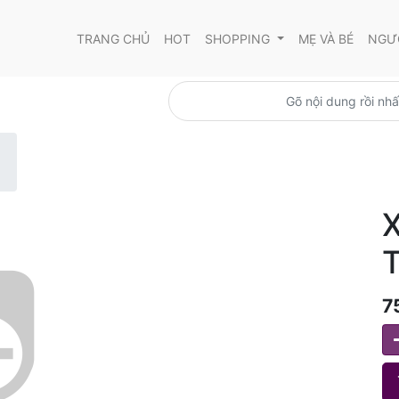
TRANG CHỦ
HOT
SHOPPING
MẸ VÀ BÉ
NGƯỜ
X
T
7