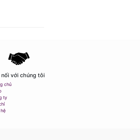
 nối với chúng tôi
ng chủ
p
g ty
chỉ
 hệ