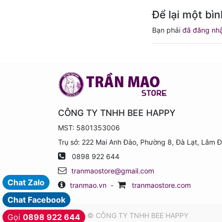
Để lại một bìn
Bạn phải
đã đăng nh
CÔNG TY TNHH BEE HAPPY
MST: 5801353006
Trụ sở: 222 Mai Anh Đào, Phường 8, Đà Lạt, Lâm 
0898 922 644
tranmaostore@gmail.com
Chat Zalo
tranmao.vn
-
tranmaostore.com
Chat Facebook
Copyright ©
CÔNG TY TNHH BEE HAPPY
Gọi
0898 922 644