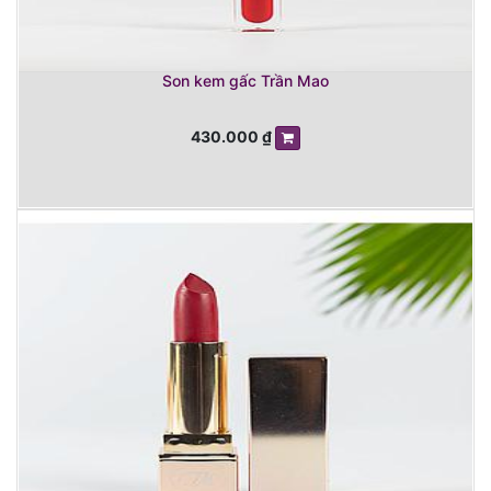
Son kem gấc Trần Mao
430.000
₫