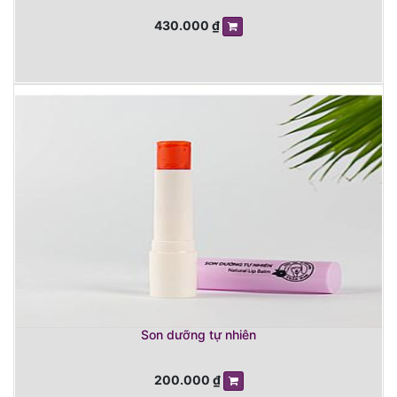
430.000
₫
Son dưỡng tự nhiên
200.000
₫