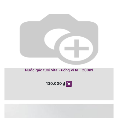
Nước gấc tươi vita - uống vì ta - 200ml
130.000
₫