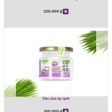
220.000
₫
Dầu dừa ép lạnh
100.000
₫